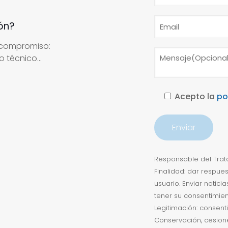
ón?
 compromiso:
 técnico...
Acepto la
po
Responsable del Trata
Finalidad: dar respue
usuario. Enviar notíc
tener su consentimien
Legitimación: consent
Conservación, cesion