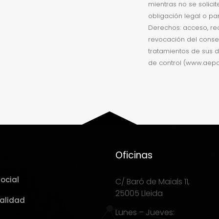
mientras no se solici
obligación legal o par
Derechos: acceso, rect
revocación del consen
tratamientos de sus d
de control (www.aepd
Oficinas
ocial
C/ Baró de Maials 11,
25005 Lleida
Calidad
Lunes – Jueves: