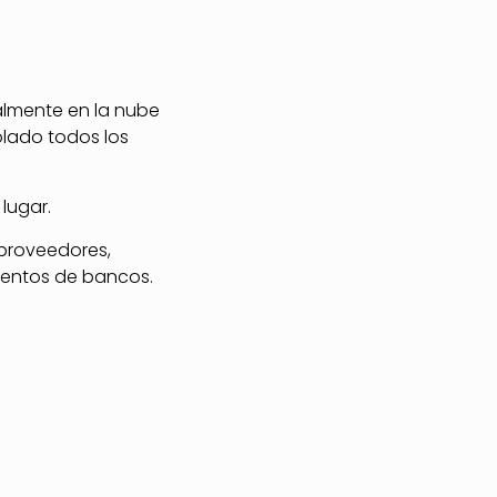
almente en la nube
olado todos los
lugar.
 proveedores,
mientos de bancos.