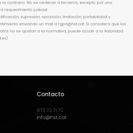
te lo contrario. No se cederan a terceros, excepto por una
a requerimiento judicial.
ificación, supresión, oposición, limitación, portabilidad y
timiento enviando un mail a rgpd@hst.cat. Si considera que los
atos no se ajustan a la normativa, puede acudir a la Autoridad
.es)
Contacto
973 72 71 72
info@hst.cat