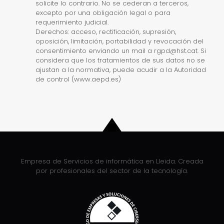
solicite lo contrario. No se cederan a terceros,
excepto por una obligación legal o para
requerimiento judicial.
Derechos: acceso, rectificación, supresión,
oposición, limitación, portabilidad y revocación del
consentimiento enviando un mail a rgpd@hst.cat. Si
considera que los tratamientos de sus datos no se
ajustan a la normativa, puede acudir a la Autoridad
de control (www.aepd.es)
Empresa de Servicios de informática en Lleida. Creada
por profesionales del sector de la tecnología.