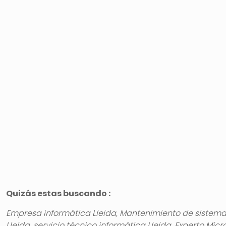
Quizás estas buscando :
Empresa informática Lleida, Mantenimiento de sistemas 
Lleida, servicio técnico informática Lleida, Experto Micro