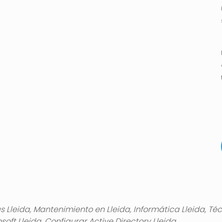
Lleida, Mantenimiento en Lleida, Informática Lleida, Té
soft Lleida, Configurar Active Directory Lleida.