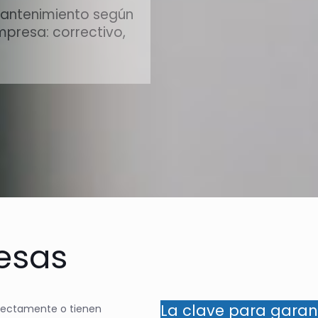
mantenimiento según
mpresa: correctivo,
esas
La clave para garant
rrectamente o tienen