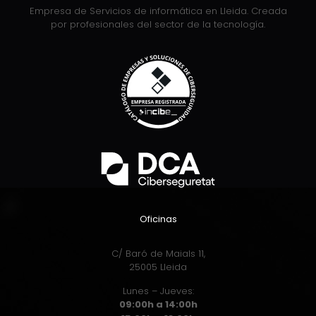
Empresa de Servicios de informática en Lleida. Creada
por profesionales del sector de la tecnología.
Oficinas
C/ Baró de Maials 11,
25005 Lleida
Lunes – Jueves:
09:00h a 14:00h