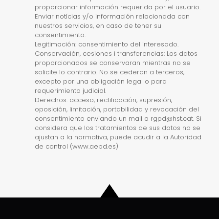
proporcionar información requerida por el usuario.
Enviar notícias y/o información relacionada con
nuestros servicios, en caso de tener su
consentimiento.
Legitimación: consentimiento del interesado.
Conservación, cesiones i transferencias: Los datos
proporcionados se conservaran mientras no se
solicite lo contrario. No se cederan a terceros,
excepto por una obligación legal o para
requerimiento judicial.
Derechos: acceso, rectificación, supresión,
oposición, limitación, portabilidad y revocación del
consentimiento enviando un mail a rgpd@hst.cat. Si
considera que los tratamientos de sus datos no se
ajustan a la normativa, puede acudir a la Autoridad
de control (www.aepd.es)