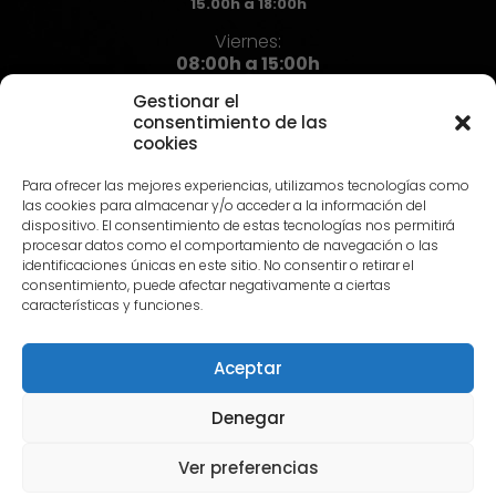
15.00h a 18:00h
Viernes:
08:00h a 15:00h
Gestionar el
consentimiento de las
cookies
Contacto
Para ofrecer las mejores experiencias, utilizamos tecnologías como
973 72 71 72
las cookies para almacenar y/o acceder a la información del
info@hst.cat
dispositivo. El consentimiento de estas tecnologías nos permitirá
procesar datos como el comportamiento de navegación o las
identificaciones únicas en este sitio. No consentir o retirar el
consentimiento, puede afectar negativamente a ciertas
características y funciones.
Aceptar
© 2024 HST |
Aviso Legal
|
Política de privacidad
|
Política
de Cookies
Denegar
Ver preferencias
Català
Español