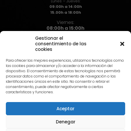
Lunes – Jueves:
09:00h a 14:00h
15.00h a 18:00h
Viernes:
08:00h a 15:00h
Gestionar el
consentimiento de las
cookies
Contacto
Para ofrecer las mejores experiencias, utilizamos tecnologías como
973 72 71 72
las cookies para almacenar y/o acceder a la información del
info@hst.cat
dispositivo. El consentimiento de estas tecnologías nos permitirá
procesar datos como el comportamiento de navegación o las
identificaciones únicas en este sitio. No consentir o retirar el
consentimiento, puede afectar negativamente a ciertas
características y funciones.
Aceptar
© 2024 HST |
Aviso Legal
|
Política de privacidad
|
Política
de Cookies
Denegar