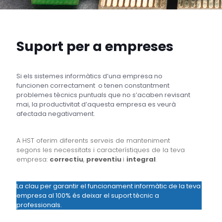
Suport per a empreses
Si els sistemes informàtics d’una empresa no
funcionen correctament o tenen constantment
problemes tècnics puntuals que no s’acaben revisant
mai, la productivitat d’aquesta empresa es veurà
afectada negativament.
A HST oferim diferents serveis de manteniment
segons les necessitats i característiques de la teva
empresa:
correctiu
,
preventiu
i
integral
.
La clau per garantir el funcionament informàtic de la teva
empresa al 100% és deixar el suport tècnic a
professionals.