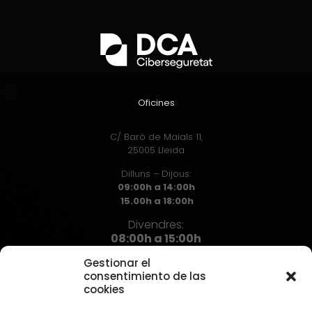
Oficines
C/ Baró de Maials 11,
25005 Lleida
Dilluns – Dijous:
09:00h a 14:00h
15.00h a 18:00h
Divendres:
08:00h a 15:00h
Gestionar el
consentimiento de las
cookies
Contacte