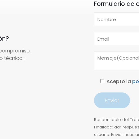
Formulario de 
ón?
 compromiso:
 técnico...
Acepto la
po
Responsable del Trata
Finalidad: dar respue
usuario. Enviar notíc