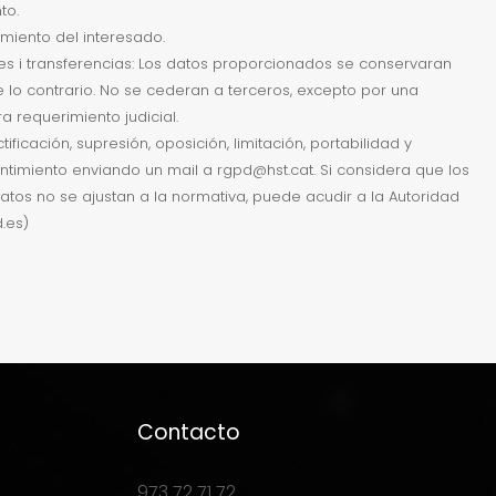
to.
imiento del interesado.
es i transferencias: Los datos proporcionados se conservaran
te lo contrario. No se cederan a terceros, excepto por una
a requerimiento judicial.
ificación, supresión, oposición, limitación, portabilidad y
timiento enviando un mail a rgpd@hst.cat. Si considera que los
atos no se ajustan a la normativa, puede acudir a la Autoridad
.es)
Contacto
973 72 71 72