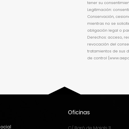
tener su consentimien
Legitimación: consent
Conservación, cesion
mientras no se solici
obligación legal o par
Derechos: acceso, rect
revocación del consen
tratamientos de sus d
de control (www.aepd
Oficinas
ocial
C/ Baró de Maials 11,