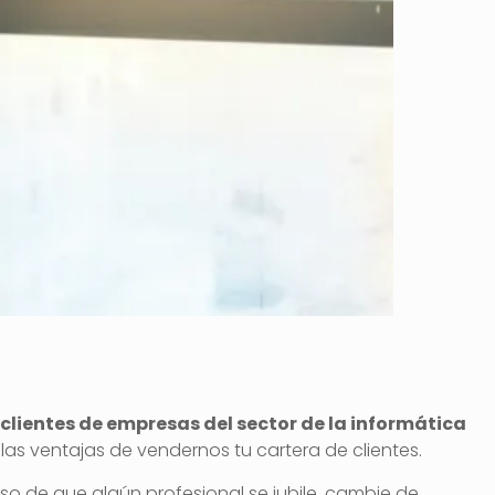
lientes de empresas del sector de la informática
as ventajas de vendernos tu cartera de clientes.
aso de que algún profesional se jubile, cambie de