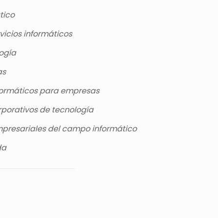
tico
vicios informáticos
logía
as
formáticos para empresas
rporativos de tecnología
mpresariales del campo informático
da