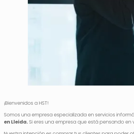
¡Bienvenidos a HST!
Somos una empresa especializada en servicios informá
en Lleida.
Si eres una empresa que está pensando en ve
Nuestra intención es comprar tus clientes para poder of