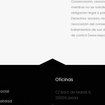
Conservación, cesion
mientras no se solici
obligación legal o par
Derechos: acceso, rect
revocación del consen
tratamientos de sus d
de control (www.aepd
Oficinas
ocial
C/ Baró de Maials 11,
25005 Lleida
Calidad