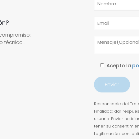
ón?
 compromiso:
 técnico...
Acepto la
po
Responsable del Trata
Finalidad: dar respue
usuario. Enviar notíc
tener su consentimien
Legitimación: consent