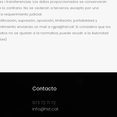
es i transferencias: Los datos proporcionados se conservaran
te lo contrario. No se cederan a terceros, excepto por una
a requerimiento judicial.
ificación, supresión, oposición, limitación, portabilidad y
timiento enviando un mail a rgpd@hst.cat. Si considera que los
atos no se ajustan a la normativa, puede acudir a la Autoridad
.es)
Contacto
973 72 71 72
info@hst.cat