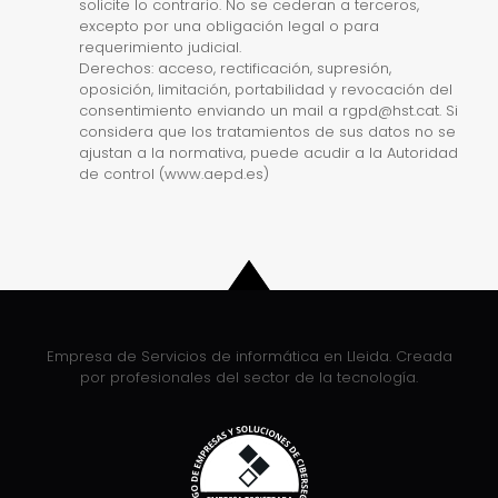
solicite lo contrario. No se cederan a terceros,
excepto por una obligación legal o para
requerimiento judicial.
Derechos: acceso, rectificación, supresión,
oposición, limitación, portabilidad y revocación del
consentimiento enviando un mail a rgpd@hst.cat. Si
considera que los tratamientos de sus datos no se
ajustan a la normativa, puede acudir a la Autoridad
de control (www.aepd.es)
Empresa de Servicios de informática en Lleida. Creada
por profesionales del sector de la tecnología.