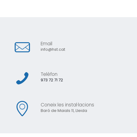
Email
info@hst.cat
Telèfon
973 72 71 72
Coneix les instal·lacions
Baró de Maials 11, Lleida