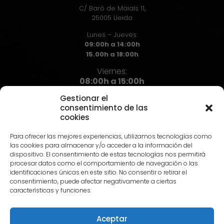
C/ Baró de Maials 11,
25005 Lleida
Lunes – Jueves:
09:00h a 14:00h
15.00h a 18:00h
Viernes:
08:00h a 15:00h
Gestionar el
consentimiento de las
cookies
Contacto
Para ofrecer las mejores experiencias, utilizamos tecnologías como
973 72 71 72
las cookies para almacenar y/o acceder a la información del
info@hst.cat
dispositivo. El consentimiento de estas tecnologías nos permitirá
procesar datos como el comportamiento de navegación o las
identificaciones únicas en este sitio. No consentir o retirar el
consentimiento, puede afectar negativamente a ciertas
características y funciones.
Aceptar