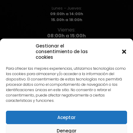
Lunes – Jueves:
09:00h a 14:00h
15.00h a 18:00h
Viernes:
08:00h a 15:00h
Gestionar el
consentimiento de las
cookies
Contacto
Para ofrecer las mejores experiencias, utilizamos tecnologías como
973 72 71 72
las cookies para almacenar y/o acceder a la información del
info@hst.cat
dispositivo. El consentimiento de estas tecnologías nos permitirá
procesar datos como el comportamiento de navegación o las
identificaciones únicas en este sitio. No consentir o retirar el
consentimiento, puede afectar negativamente a ciertas
características y funciones.
Aceptar
© 2024 HST |
Aviso Legal
|
Política de privacidad
|
Política
de Cookies
Denegar