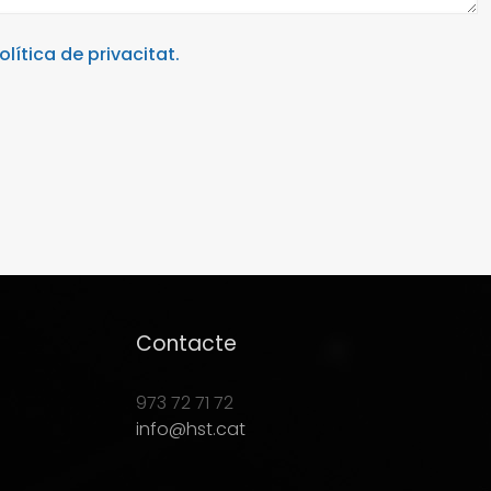
olítica de privacitat.
Contacte
973 72 71 72
info@hst.cat