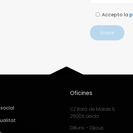
Accepto la
p
Oficines
social
C/ Baró de Maials 11,
25005 Lleida
ualitat
Dilluns – Dijous:
s