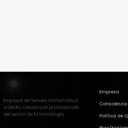
Empresa
Empresa de Serveis d'informàtica
Consciència 
a Lleida. Creada per professionals
del sector de la tecnologia.
Política de Q
Blog/Notície