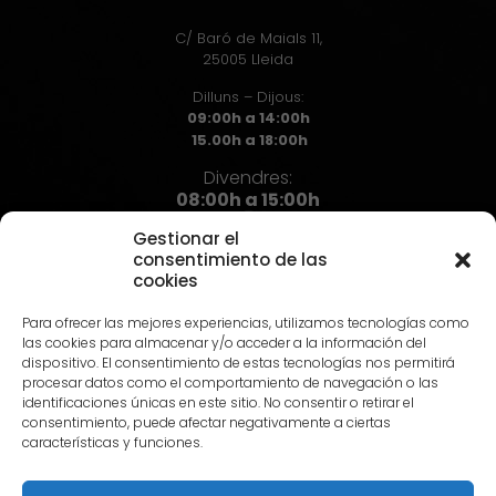
C/ Baró de Maials 11,
25005 Lleida
Dilluns – Dijous:
09:00h a 14:00h
15.00h a 18:00h
Divendres:
08:00h a 15:00h
Gestionar el
consentimiento de las
cookies
Contacte
Para ofrecer las mejores experiencias, utilizamos tecnologías como
973 72 71 72
las cookies para almacenar y/o acceder a la información del
info@hst.cat
dispositivo. El consentimiento de estas tecnologías nos permitirá
procesar datos como el comportamiento de navegación o las
identificaciones únicas en este sitio. No consentir o retirar el
consentimiento, puede afectar negativamente a ciertas
características y funciones.