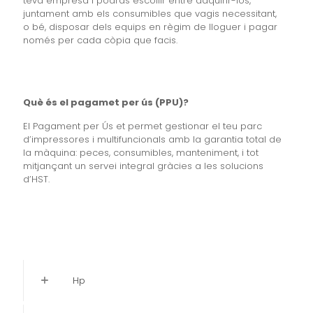
teva empresa i podràs escollir entre adquirir-los,
juntament amb els consumibles que vagis necessitant,
o bé, disposar dels equips en règim de lloguer i pagar
només per cada còpia que facis.
Què és el pagamet per ús (PPU)?
El Pagament per Ús et permet gestionar el teu parc
d’impressores i multifuncionals amb la garantia total de
la màquina: peces, consumibles, manteniment, i tot
mitjançant un servei integral gràcies a les solucions
d’HST.
Hp