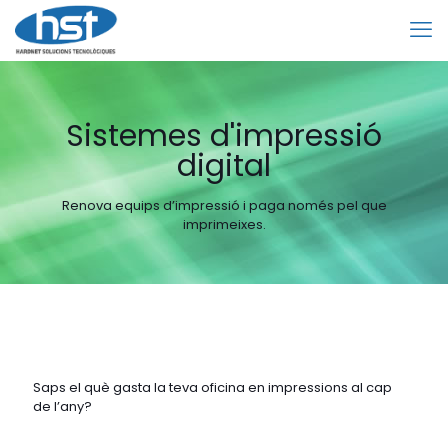
Sistemes d'impressió
digital
Renova equips d’impressió i paga només pel que
imprimeixes.
Saps el què gasta la teva oficina en impressions al cap
de l’any?