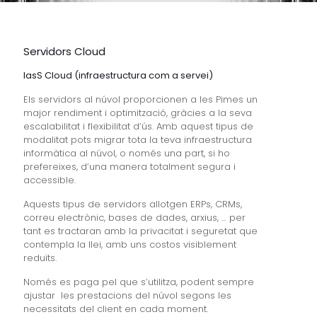
Servidors Cloud
IasS Cloud (infraestructura com a servei)
Els servidors al núvol proporcionen a les Pimes un
major rendiment i optimització, gràcies a la seva
escalabilitat i flexibilitat d’ús. Amb aquest tipus de
modalitat pots migrar tota la teva infraestructura
informàtica al núvol, o només una part, si ho
prefereixes, d’una manera totalment segura i
accessible.
Aquests tipus de servidors allotgen ERPs, CRMs,
correu electrònic, bases de dades, arxius, … per
tant es tractaran amb la privacitat i seguretat que
contempla la llei, amb uns costos visiblement
reduïts.
Només es paga pel que s’utilitza, podent sempre
ajustar les prestacions del núvol segons les
necessitats del client en cada moment.