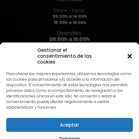
Dilluns – Dijous:
09:00h a 14:00h
15.00h a 18:00h
Divendres:
08:00h a 15:00h
Gestionar el
consentimiento de las
cookies
Contacte
Para ofrecer las mejores experiencias, utilizamos tecnologías como
973 72 71 72
las cookies para almacenar y/o acceder a la información del
info@hst.cat
dispositivo. El consentimiento de estas tecnologías nos permitirá
procesar datos como el comportamiento de navegación o las
identificaciones únicas en este sitio. No consentir o retirar el
consentimiento, puede afectar negativamente a ciertas
características y funciones.
Aceptar
© 2024 HST |
Avís Legal
|
Política de privadesa
|
Política
de Cookies
Denegar