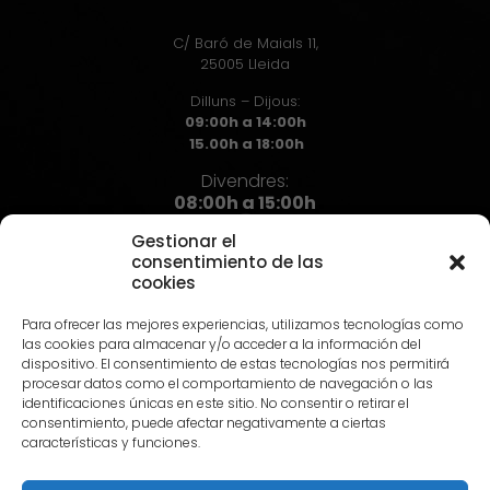
C/ Baró de Maials 11,
25005 Lleida
Dilluns – Dijous:
09:00h a 14:00h
15.00h a 18:00h
Divendres:
08:00h a 15:00h
Gestionar el
consentimiento de las
cookies
Contacte
Para ofrecer las mejores experiencias, utilizamos tecnologías como
973 72 71 72
las cookies para almacenar y/o acceder a la información del
info@hst.cat
dispositivo. El consentimiento de estas tecnologías nos permitirá
procesar datos como el comportamiento de navegación o las
identificaciones únicas en este sitio. No consentir o retirar el
consentimiento, puede afectar negativamente a ciertas
características y funciones.