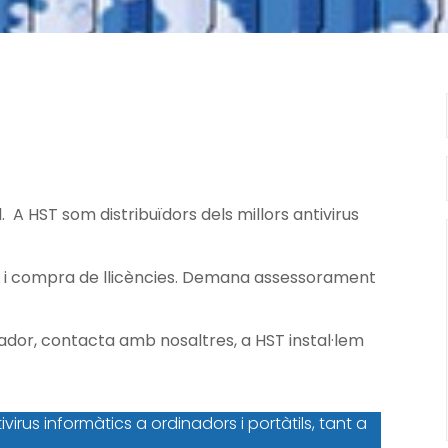
 A HST som distribuïdors dels millors antivirus
rus i compra de llicències. Demana assessorament
inador, contacta amb nosaltres, a HST instal·lem
ivirus informàtics a ordinadors i portàtils, tant a