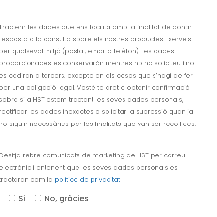
Tractem les dades que ens facilita amb la finalitat de donar
resposta a la consulta sobre els nostres productes i serveis
per qualsevol mitjà (postal, email o telèfon). Les dades
proporcionades es conservaràn mentres no ho soliciteu i no
es cediran a tercers, excepte en els casos que s’hagi de fer
per una obligació legal. Vostè te dret a obtenir confirmació
sobre si a HST estem tractant les seves dades personals,
rectificar les dades inexactes o solicitar la supressió quan ja
no siguin necessàries per les finalitats que van ser recollides.
Desitja rebre comunicats de marketing de HST per correu
electrònic i entenent que les seves dades personals es
tractaran com la
política de privacitat
Si
No, gràcies