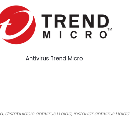
Antivirus Trend Micro
distribuïdors antivirus LLeida, instal·lar antivirus Lleida.