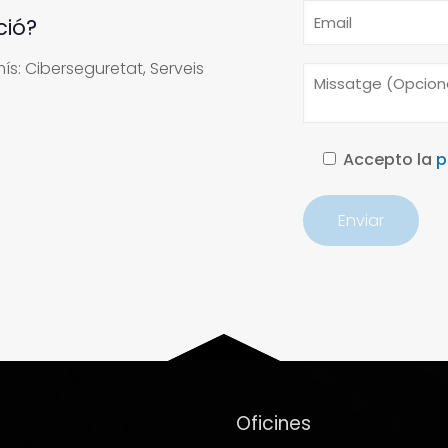
ció?
s: Ciberseguretat, Serveis
Accepto la
p
Oficines