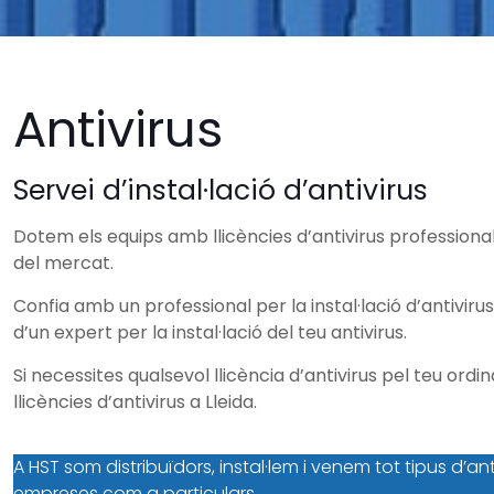
Antivirus
Servei d’instal·lació d’antivirus
Dotem els equips amb llicències d’antivirus professional.
del mercat.
Confia amb un professional per la instal·lació d’antivi
d’un expert per la instal·lació del teu antivirus.
Si necessites qualsevol llicència d’antivirus pel teu ord
llicències d’antivirus a Lleida.
A HST som distribuïdors, instal·lem i venem tot tipus d’ant
empreses com a particulars.