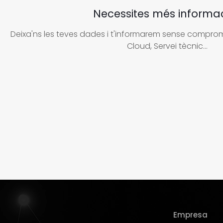
Necessites més informa
Deixa'ns les teves dades i t'informarem sense compromí
Cloud, Servei tècnic...
Empresa