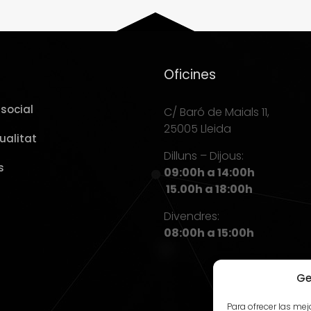
Oficines
social
C/ Baró de Maials 11,
25005 Lleida
ualitat
Dilluns – Dijous:
s
09:00h a 14:00h
15.00h a 18:00h
Divendres:
08:00h a 15:00h
Ge
Para ofrecer las me