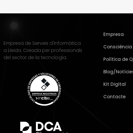
Empresa
Empresa de Serveis d'informàtica
Consciència 
a Lleida. Creada per professionals
del sector de la tecnologia.
Política de Q
Blog/Notície
Kit Digital
Contacte