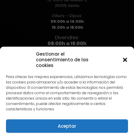
25005 Lleida
Dilluns – Dijous:
09:00h a 14:00h
15.00h a 18:00h
Divendres:
08:00h a 15:00h
Gestionar el
consentimiento de las
cookies
Contacte
Para ofrecer las mejores experiencias, utilizamos tecnologías como
973 72 71 72
las cookies para almacenar y/o acceder a la información del
info@hst.cat
dispositivo. El consentimiento de estas tecnologías nos permitirá
procesar datos como el comportamiento de navegación o las
identificaciones únicas en este sitio. No consentir o retirar el
consentimiento, puede afectar negativamente a ciertas
características y funciones.
Aceptar
© 2024 HST |
Avís Legal
|
Política de privadesa
|
Política