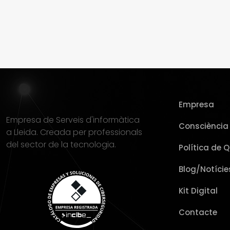
Empresa
Empresa de Serveis d'informàtica
Consciència 
a Lleida. Creada per professionals
del sector de la tecnologia.
Política de Q
Blog/Notície
Kit Digital
Contacte