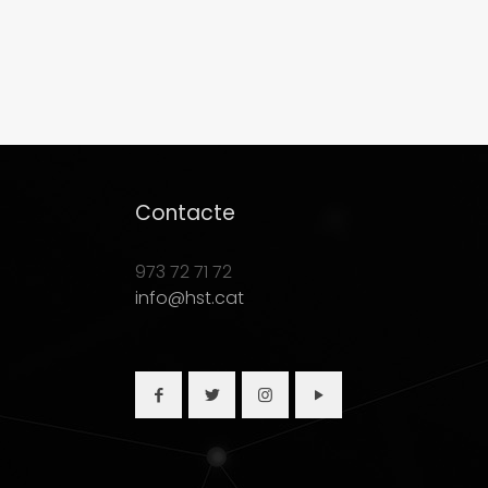
Contacte
973 72 71 72
info@hst.cat