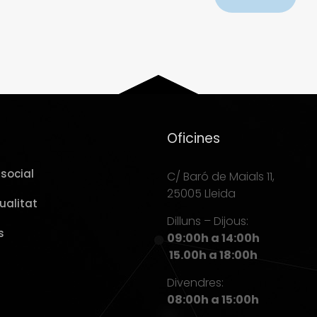
Oficines
social
C/ Baró de Maials 11,
25005 Lleida
ualitat
Dilluns – Dijous:
s
09:00h a 14:00h
15.00h a 18:00h
Divendres:
08:00h a 15:00h