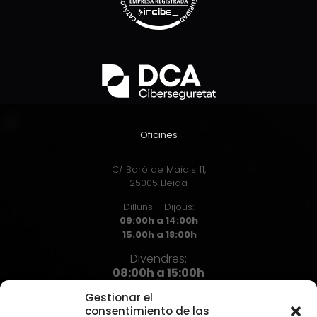
Oficines
C/ Baró de Maials 11,
25005 Lleida
Dilluns – Dijous:
09:00h a 14:00h
15.00h a 18:00h
Divendres:
08:00h a 15:00h
Gestionar el
consentimiento de las