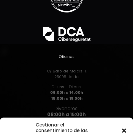
Oficines
C/ Baró de Maials 11,
25005 Lleida
Dilluns – Dijous:
09:00h a 14:00h
15.00h a 18:00h
Divendres:
08:00h a 15:00h
Gestionar el
consentimiento de las