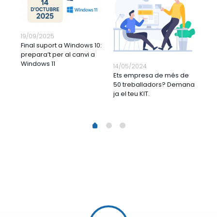
19/09/2025
Final suport a Windows 10:
prepara’t per al canvi a
26/
Windows 11
14/05/2024
it
Ofe
Ets empresa de més de
Jun
50 treballadors? Demana
Sup
ja el teu KIT.
1
2
0