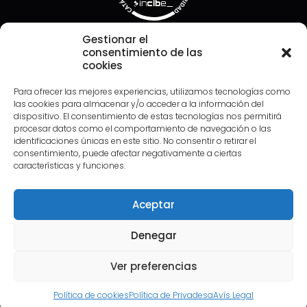
Gestionar el
consentimiento de las
cookies
Para ofrecer las mejores experiencias, utilizamos tecnologías como
las cookies para almacenar y/o acceder a la información del
dispositivo. El consentimiento de estas tecnologías nos permitirá
Oficines
procesar datos como el comportamiento de navegación o las
identificaciones únicas en este sitio. No consentir o retirar el
consentimiento, puede afectar negativamente a ciertas
C/ Baró de Maials 11,
características y funciones.
25005 Lleida
Dilluns – Dijous:
Aceptar
09:00h a 14:00h
15.00h a 18:00h
Denegar
Divendres:
08:00h a 15:00h
Ver preferencias
Política de cookies
Política de Privadesa
Avís Legal