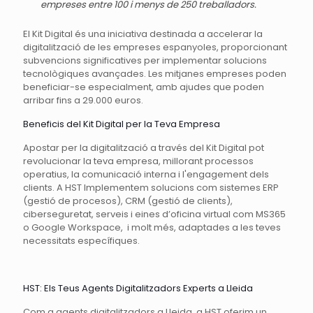
empreses entre 100 i menys de 250 treballadors.
El Kit Digital és una iniciativa destinada a accelerar la
digitalització de les empreses espanyoles, proporcionant
subvencions significatives per implementar solucions
tecnològiques avançades. Les mitjanes empreses poden
beneficiar-se especialment, amb ajudes que poden
arribar fins a 29.000 euros.
Beneficis del Kit Digital per la Teva Empresa
Apostar per la digitalització a través del Kit Digital pot
revolucionar la teva empresa, millorant processos
operatius, la comunicació interna i l'engagement dels
clients. A HST Implementem solucions com sistemes ERP
(gestió de procesos), CRM (gestió de clients),
ciberseguretat, serveis i eines d’oficina virtual com MS365
o Google Workspace, i molt més, adaptades a les teves
necessitats específiques.
HST: Els Teus Agents Digitalitzadors Experts a Lleida
Com a agents digitalitzadors a Lleida, a HST oferim un