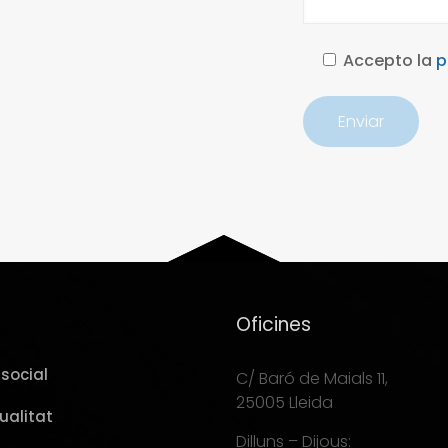
Accepto la
p
Oficines
social
C/ Baró de Maials 11,
25005 Lleida
ualitat
Dilluns – Dijous: