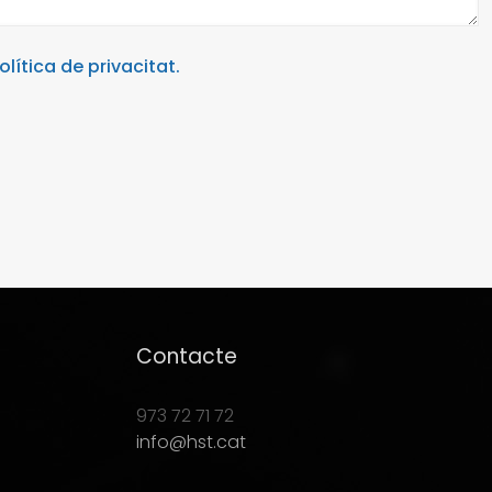
olítica de privacitat.
Contacte
973 72 71 72
info@hst.cat