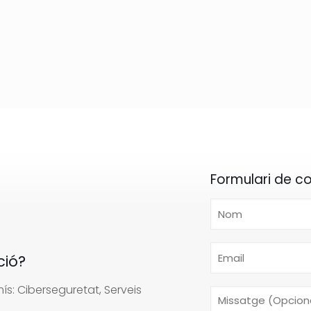
Formulari de c
ció?
s: Ciberseguretat, Serveis