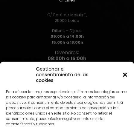
Oficines
C/ Baró de Maials 11,
25005 Lleida
Dilluns – Dijous:
09:00h a 14:00h
15.00h a 18:00h
Divendres:
08:00h a 15:00h
Gestionar el
consentimiento de las
cookies
Contacte
Para ofrecer las mejores experiencias, utilizamos tecnologías como
973 72 71 72
las cookies para almacenar y/o acceder a la información del
info@hst.cat
dispositivo. El consentimiento de estas tecnologías nos permitirá
procesar datos como el comportamiento de navegación o las
identificaciones únicas en este sitio. No consentir o retirar el
consentimiento, puede afectar negativamente a ciertas
características y funciones.