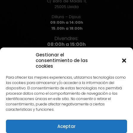
C/ Baró de Maials 11,
25005 Lleida
Dilluns – Dijous:
09:00h a 14:00h
15.00h a 18:00h
Divendres:
08:00h a 15:00h
Gestionar el
consentimiento de las
cookies
Contacte
Para ofrecer las mejores experiencias, utilizamos tecnologías como
973 72 71 72
las cookies para almacenar y/o acceder a la información del
info@hst.cat
dispositivo. El consentimiento de estas tecnologías nos permitirá
procesar datos como el comportamiento de navegación o las
identificaciones únicas en este sitio. No consentir o retirar el
consentimiento, puede afectar negativamente a ciertas
características y funciones.
Aceptar
© 2024 HST |
Avís Legal
|
Política de privadesa
|
Política