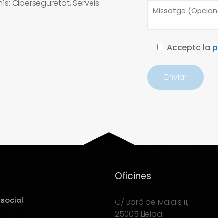
s: Ciberseguretat, Serveis
Accepto la
p
Oficines
social
C/ Baró de Maials 11,
25005 Lleida