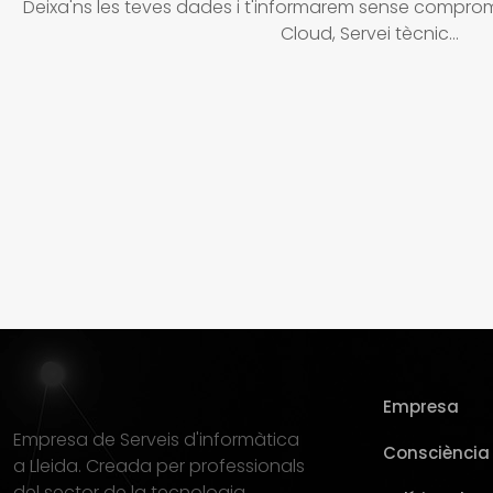
Deixa'ns les teves dades i t'informarem sense compromí
Cloud, Servei tècnic...
Empresa
Empresa de Serveis d'informàtica
Consciència 
a Lleida. Creada per professionals
del sector de la tecnologia.