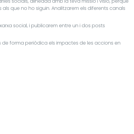
xes socials, alineada amb la teva missió i visió, perquè
zis als que no ho siguin. Analitzarem els diferents canals
arxa social, i publicarem entre un i dos posts
ts de forma periòdica els impactes de les accions en