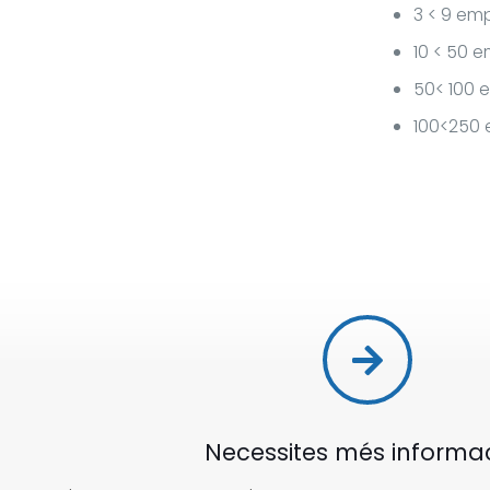
3 < 9 em
10 < 50 e
50< 100 
100<250 
Necessites més informa