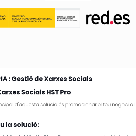
A : Gestió de Xarxes Socials
Xarxes Socials HST Pro
incipal d'aquesta solució és promocionar el teu negoci a le
u la solució: