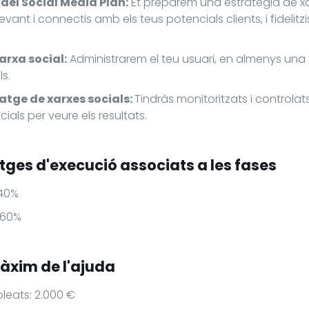
del Social Media Plan:
Et preparem una estratègia de xar
llevant i connectis amb els teus potencials clients, i fidelit
arxa social:
Administrarem el teu usuari, en almenys una x
s.
atge de xarxes socials:
Tindràs monitoritzats i controla
cials per veure els resultats.
tges d'execució associats a les fases
 40%
 60%
àxim de l'ajuda
pleats: 2.000 €