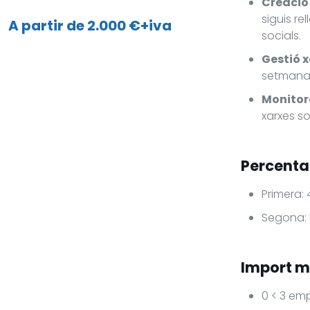
Creació 
siguis re
A partir de 2.000 €+iva
socials.
Gestió x
setmanal
Monitor
xarxes so
Percenta
Primera:
Segona:
Import m
0 < 3 em