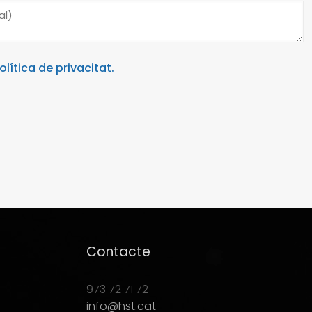
olítica de privacitat.
Contacte
973 72 71 72
info@hst.cat