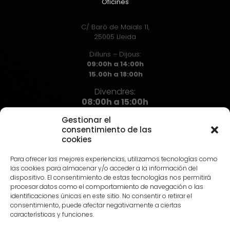
Oficines
C/ Baró de Maials 11,
25005 Lleida
Dilluns – Dijous:
09:00h a 14:00h
15.00h a 18:00h
Divendres:
08:00h a 15:00h
Gestionar el
consentimiento de las
cookies
Contacte
Para ofrecer las mejores experiencias, utilizamos tecnologías como
973 72 71 72
las cookies para almacenar y/o acceder a la información del
info@hst.cat
dispositivo. El consentimiento de estas tecnologías nos permitirá
procesar datos como el comportamiento de navegación o las
identificaciones únicas en este sitio. No consentir o retirar el
consentimiento, puede afectar negativamente a ciertas
características y funciones.