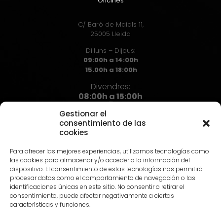
Oficines
C/ Baró de Maials 11,
25005 Lleida
Dilluns – Dijous:
09:00h a 14:00h
15.00h a 18:00h
Divendres:
08:00h a 15:00h
Gestionar el
consentimiento de las
cookies
Contacte
Para ofrecer las mejores experiencias, utilizamos tecnologías como
973 72 71 72
las cookies para almacenar y/o acceder a la información del
info@hst.cat
dispositivo. El consentimiento de estas tecnologías nos permitirá
procesar datos como el comportamiento de navegación o las
identificaciones únicas en este sitio. No consentir o retirar el
consentimiento, puede afectar negativamente a ciertas
características y funciones.