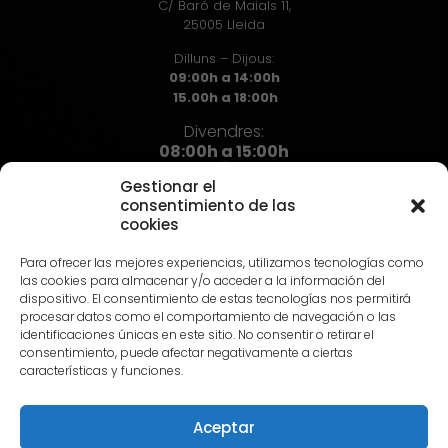
C/ Baró de Maials 11,
25005 Lleida
Dilluns – Dijous:
09:00h a 14:00h
15.00h a 18:00h
Divendres:
08:00h a 15:00h
Gestionar el
consentimiento de las
cookies
Contacte
Para ofrecer las mejores experiencias, utilizamos tecnologías como
973 72 71 72
las cookies para almacenar y/o acceder a la información del
info@hst.cat
dispositivo. El consentimiento de estas tecnologías nos permitirá
procesar datos como el comportamiento de navegación o las
identificaciones únicas en este sitio. No consentir o retirar el
consentimiento, puede afectar negativamente a ciertas
características y funciones.
Aceptar