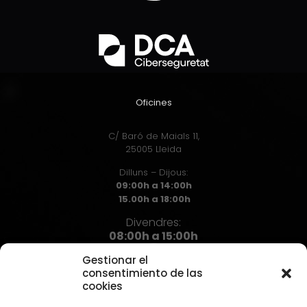
Oficines
C/ Baró de Maials 11,
25005 Lleida
Dilluns – Dijous:
09:00h a 14:00h
15.00h a 18:00h
Divendres:
08:00h a 15:00h
Gestionar el
consentimiento de las
cookies
Contacte