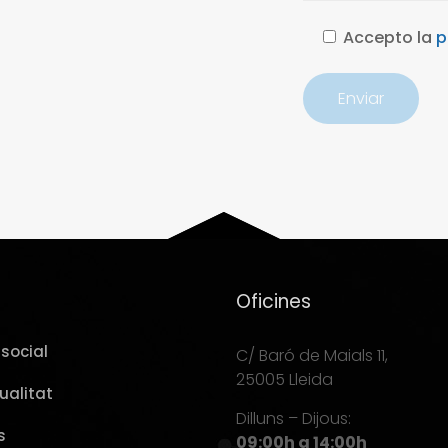
Accepto la
p
Oficines
social
C/ Baró de Maials 11,
25005 Lleida
ualitat
Dilluns – Dijous:
s
09:00h a 14:00h