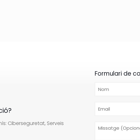
Formulari de c
ció?
s: Ciberseguretat, Serveis