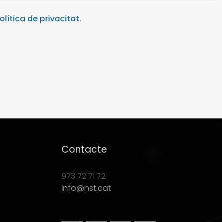
olítica de privacitat.
Contacte
973 72 71 72
info@hst.cat