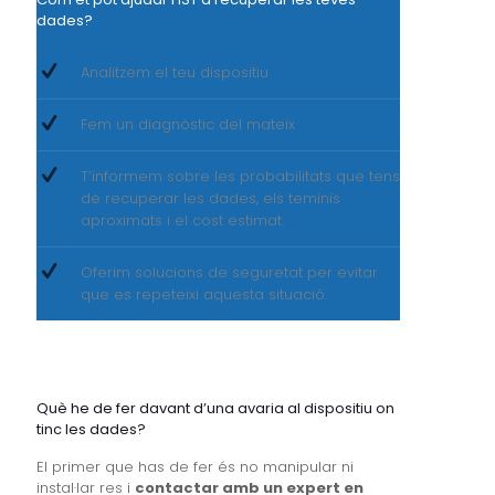
dades?
Analitzem el teu dispositiu
Fem un diagnòstic del mateix
T’informem sobre les probabilitats que tens
de recuperar les dades, els teminis
aproximats i el cost estimat.
Oferim solucions de seguretat per evitar
que es repeteixi aquesta situació.
Què he de fer davant d’una avaria al dispositiu on
tinc les dades?
El primer que has de fer és no manipular ni
instal·lar res i
contactar amb un expert en