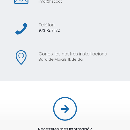
info@hst.cat
Telèfon
973 72 71 72
Coneix les nostres instal·lacions
Baró de Maials 11, Lleida
Necessites més informació?