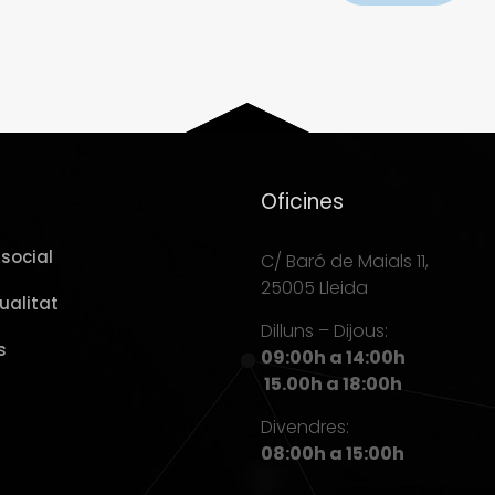
Oficines
social
C/ Baró de Maials 11,
25005 Lleida
ualitat
Dilluns – Dijous:
s
09:00h a 14:00h
15.00h a 18:00h
Divendres:
08:00h a 15:00h