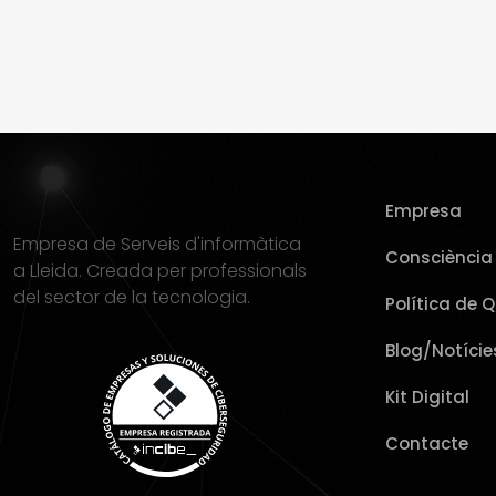
Empresa
Empresa de Serveis d'informàtica
Consciència 
a Lleida. Creada per professionals
del sector de la tecnologia.
Política de Q
Blog/Notície
Kit Digital
Contacte