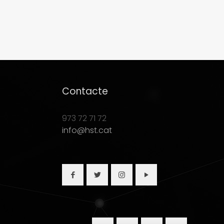
Contacte
973 72 71 72
info@hst.cat