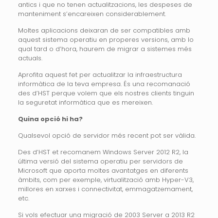
antics i que no tenen actualitzacions, les despeses de
manteniment s’encareixen considerablement.
Moltes aplicacions deixaran de ser compatibles amb
aquest sistema operatiu en properes versions, amb lo
qual tard o d’hora, haurem de migrar a sistemes més
actuals.
Aprofita aquest fet per actualitzar la infraestructura
informàtica de la teva empresa. És una recomanació
des d’HST perque volem que els nostres clients tinguin
la seguretat informàtica que es mereixen.
Quina opció hi ha?
Qualsevol opció de servidor més recent pot ser vàlida.
Des d’HST et recomanem Windows Server 2012 R2, la
última versió del sistema operatiu per servidors de
Microsoft que aporta moltes avantatges en diferents
àmbits, com per exemple, virtualització amb Hyper-V3,
millores en xarxes i connectivitat, emmagatzemament,
etc.
Si vols efectuar una migració de 2003 Server a 2013 R2