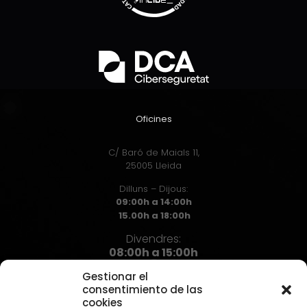
Oficines
C/ Baró de Maials 11,
25005 Lleida
Dilluns – Dijous:
09:00h a 14:00h
15.00h a 18:00h
Divendres:
08:00h a 15:00h
Gestionar el
consentimiento de las
cookies
Contacte