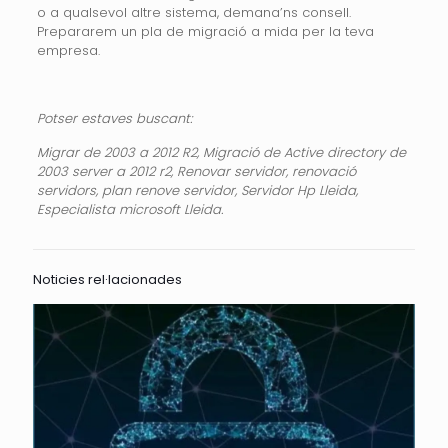
o a qualsevol altre sistema, demana’ns consell.
Prepararem un pla de migració a mida per la teva
empresa.
Potser estaves buscant:
Migrar de 2003 a 2012 R2, Migració de Active directory de
2003 server a 2012 r2, Renovar servidor, renovació
servidors, plan renove servidor, Servidor Hp Lleida,
Especialista microsoft Lleida.
Noticies rel·lacionades