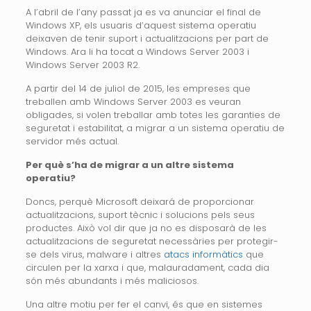
A l’abril de l’any passat ja es va anunciar el final de
Windows XP, els usuaris d’aquest sistema operatiu
deixaven de tenir suport i actualitzacions per part de
Windows. Ara li ha tocat a Windows Server 2003 i
Windows Server 2003 R2.
A partir del 14 de juliol de 2015, les empreses que
treballen amb Windows Server 2003 es veuran
obligades, si volen treballar amb totes les garanties de
seguretat i estabilitat, a migrar a un sistema operatiu de
servidor més actual.
Per què s’ha de migrar a un altre sistema
operatiu?
Doncs, perquè Microsoft deixará de proporcionar
actualitzacions, suport tècnic i solucions pels seus
productes. Això vol dir que ja no es disposarà de les
actualitzacions de seguretat necessàries per protegir-
se dels virus, malware i altres
atacs informàtics
que
circulen per la xarxa i que, malauradament, cada dia
són més abundants i més maliciosos.
Una altre motiu per fer el canvi, és que en sistemes