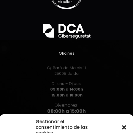
Oficines
C/ Baró de Maials 11,
25005 Lleida
Dilluns – Dijous:
09:00h a 14:00h
15.00h a 18:00h
Divendres:
08:00h a 15:00h
Gestionar el
consentimiento de las
cookies