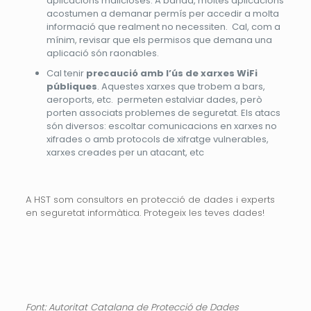
aplicacions malicioses. A banda, moltes aplicacions
acostumen a demanar permís per accedir a molta
informació que realment no necessiten. Cal, com a
mínim, revisar que els permisos que
demana una
aplicació són raonables.
Cal tenir
precaució amb l’ús de xarxes WiFi
públiques
. Aquestes xarxes que trobem a bars,
aeroports, etc. permeten estalviar dades, però
porten associats problemes de seguretat. Els atacs
són diversos: escoltar comunicacions en xarxes no
xifrades o amb protocols de xifratge vulnerables,
xarxes creades per un atacant, etc
A HST som consultors en protecció de dades i experts
en seguretat informàtica. Protegeix les teves dades!
Font: Autoritat Catalana de Protecció de Dades