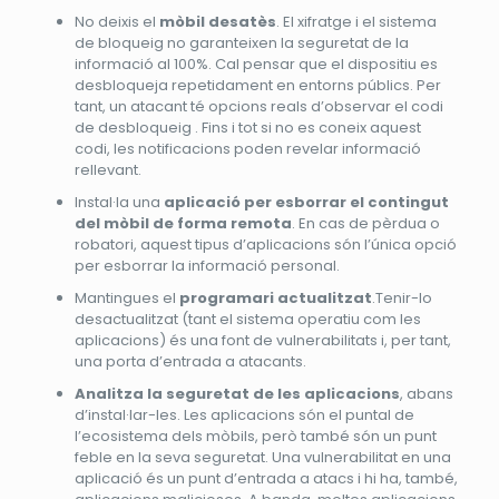
No deixis el
mòbil desatès
. El xifratge i el sistema
de bloqueig no garanteixen la seguretat de la
informació al 100%. Cal pensar que el dispositiu es
desbloqueja repetidament en entorns públics. Per
tant, un atacant té opcions reals d’observar el codi
de desbloqueig . Fins i tot si no es coneix aquest
codi, les notificacions poden revelar informació
rellevant.
Instal·la una
aplicació per esborrar el contingut
del mòbil de forma remota
. En cas de pèrdua o
robatori, aquest tipus d’aplicacions són l’única opció
per esborrar la informació personal.
Mantingues el
programari actualitzat
.Tenir-lo
desactualitzat (tant el sistema operatiu com les
aplicacions) és una font de vulnerabilitats i, per tant,
una porta d’entrada a atacants.
Analitza la seguretat de les aplicacions
, abans
d’instal·lar-les. Les aplicacions són el puntal de
l’ecosistema dels mòbils, però també són un punt
feble en la seva seguretat. Una vulnerabilitat en una
aplicació és un punt d’entrada a atacs i hi ha, també,