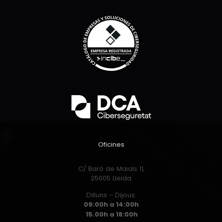
Oficines
C/ Baró de Maials 11,
25005 Lleida
Dilluns – Dijous:
09:00h a 14:00h
15.00h a 18:00h