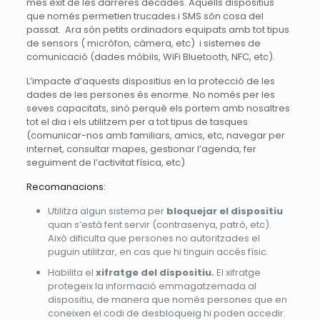
més èxit de les darreres dècades. Aquells dispositius
que només permetien trucades i SMS són cosa del
passat. Ara són petits ordinadors equipats amb tot tipus
de sensors ( micròfon, càmera, etc) i sistemes de
comunicació (dades mòbils, WiFi Bluetooth, NFC, etc).
L’impacte d’aquests dispositius en la protecció de les
dades de les persones és enorme. No només per les
seves capacitats, sinó perquè els portem amb nosaltres
tot el dia i els utilitzem per a tot tipus de tasques
(comunicar-nos amb familiars, amics, etc, navegar per
internet, consultar mapes, gestionar l’agenda, fer
seguiment de l’activitat física, etc)
Recomanacions:
Utilitza algun sistema per
bloquejar
el dispositiu
quan s’està fent servir (contrasenya, patró, etc).
Això dificulta que persones no autoritzades el
puguin utilitzar, en cas que hi tinguin accés físic.
Habilita el
xifratge del dispositiu.
El xifratge
protegeix la informació emmagatzemada al
dispositiu, de manera que només persones que en
coneixen el codi de desbloqueig hi poden accedir.