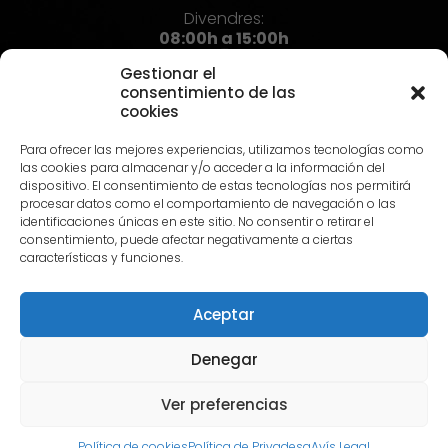
Divendres:
08:00h a 15:00h
Gestionar el
consentimiento de las
cookies
Contacte
Para ofrecer las mejores experiencias, utilizamos tecnologías como
973 72 71 72
las cookies para almacenar y/o acceder a la información del
info@hst.cat
dispositivo. El consentimiento de estas tecnologías nos permitirá
procesar datos como el comportamiento de navegación o las
identificaciones únicas en este sitio. No consentir o retirar el
consentimiento, puede afectar negativamente a ciertas
características y funciones.
Aceptar
© 2024 HST |
Avís Legal
|
Política de privadesa
|
Política
de Cookies
Denegar
Ver preferencias
Català
Español
Política de cookies
Política de Privadesa
Avís Legal